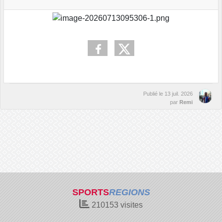
Publié le
13 juil. 2026
par
Remi
SPORTS
REGIONS
210153
visites