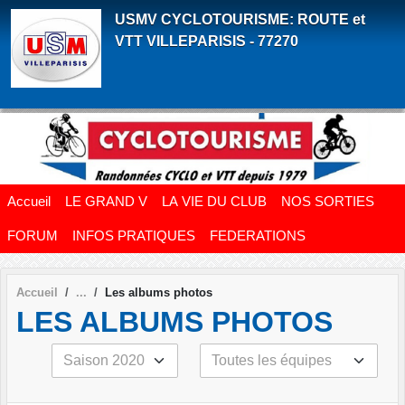
Panneau de gestion des cookies
USMV CYCLOTOURISME: ROUTE et
VTT VILLEPARISIS - 77270
Accueil
LE GRAND V
LA VIE DU CLUB
NOS SORTIES
FORUM
INFOS PRATIQUES
FEDERATIONS
Accueil
Les albums photos
LES ALBUMS PHOTOS