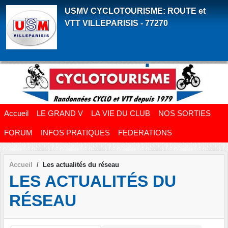
Panneau de gestion des cookies
USMV CYCLOTOURISME: ROUTE et
VTT VILLEPARISIS - 77270
Accueil
LE GRAND V
LA VIE DU CLUB
NOS SORTIES
FORUM
INFOS PRATIQUES
FEDERATIONS
Accueil
Les actualités du réseau
LES ACTUALITÉS DU
RÉSEAU