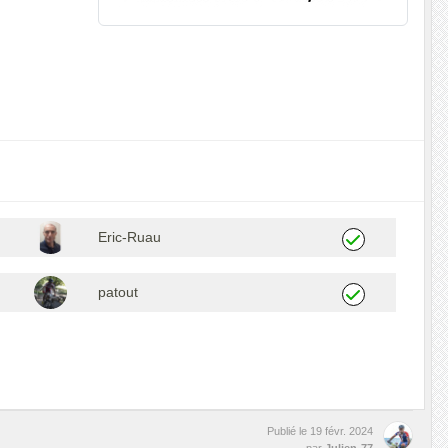
Eric-Ruau
patout
Publié le
19 févr. 2024
par
Julien-77