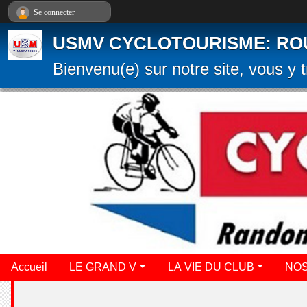
Panneau de gestion des cookies
Se connecter
USMV CYCLOTOURISME: ROUTE
Bienvenu(e) sur notre site, vous y t
Accueil
LE GRAND V
LA VIE DU CLUB
NOS