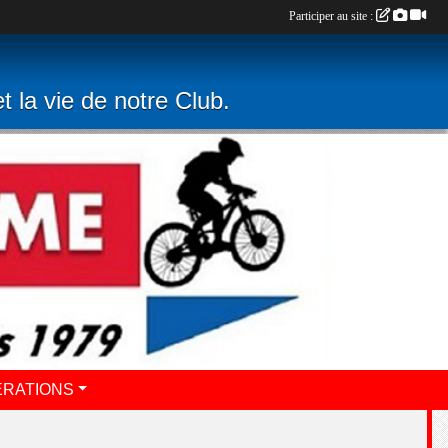
Participer au site :
t la vie de notre Club.
ERATIONS