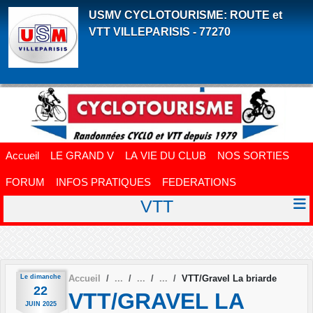
Panneau de gestion des cookies
USMV CYCLOTOURISME: ROUTE et
VTT VILLEPARISIS - 77270
Accueil
LE GRAND V
LA VIE DU CLUB
NOS SORTIES
FORUM
INFOS PRATIQUES
FEDERATIONS
VTT
Le
dimanche
Accueil
VTT/Gravel La briarde
22
VTT/GRAVEL LA
JUIN
2025