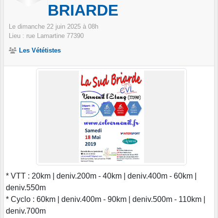
BRIARDE
Le
dimanche
22
juin
2025
à 08h
Lieu :
rue Lamartine
77390
Les Vététistes
* VTT : 20km | deniv.200m - 40km | deniv.400m - 60km |
deniv.550m
* Cyclo : 60km | deniv.400m - 90km | deniv.500m - 110km |
deniv.700m