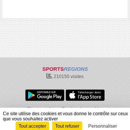
SPORTS
REGIONS
210150
visites
Charte cookies
Gestion des cookies
Ce site utilise des cookies et vous donne le contrôle sur ceux
Informations légales
Signaler un contenu inapproprié
que vous souhaitez activer
Tout accepter
Tout refuser
Personnaliser
Envie de participer ?
Connexion