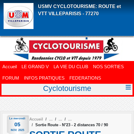
Panneau de gestion des cookies
USMV CYCLOTOURISME: ROUTE et
VTT VILLEPARISIS - 77270
Accueil
LE GRAND V
LA VIE DU CLUB
NOS SORTIES
FORUM
INFOS PRATIQUES
FEDERATIONS
Cyclotourisme
Le
mercredi
Accueil
05
Sortie Route - N°23 - 2 distances 70 / 90
NOV.
2025