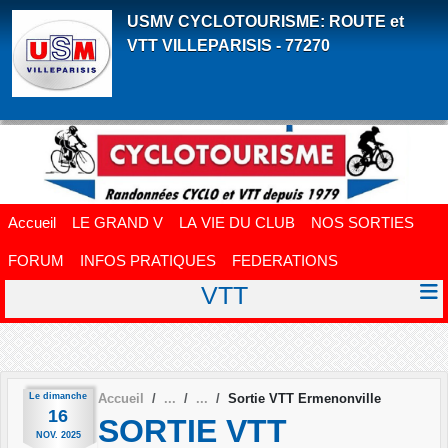
Panneau de gestion des cookies
USMV CYCLOTOURISME: ROUTE et
VTT VILLEPARISIS - 77270
Accueil
LE GRAND V
LA VIE DU CLUB
NOS SORTIES
FORUM
INFOS PRATIQUES
FEDERATIONS
VTT
Le
dimanche
Accueil
Sortie VTT Ermenonville
16
SORTIE VTT
NOV.
2025