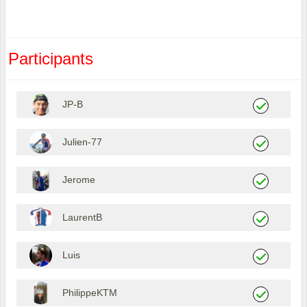
Participants
JP-B
Julien-77
Jerome
LaurentB
Luis
PhilippeKTM