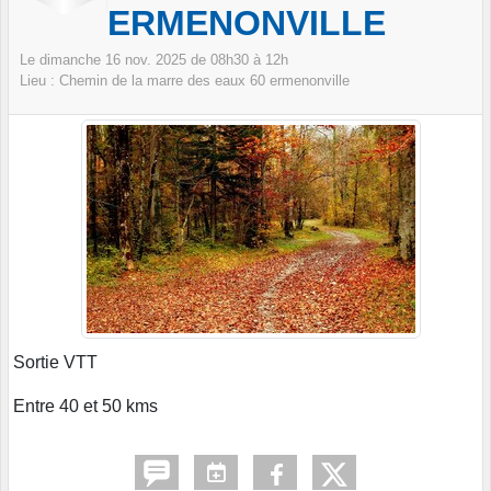
ERMENONVILLE
Le
dimanche
16
nov.
2025
de 08h30 à 12h
Lieu :
Chemin de la marre des eaux
60
ermenonville
Sortie VTT
Entre 40 et 50 kms