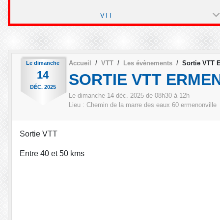
VTT
Accueil
VTT
Les évènements
Sortie VTT 
Le
dimanche
14
SORTIE VTT ERME
DÉC.
2025
Le
dimanche
14
déc.
2025
de 08h30 à 12h
Lieu :
Chemin de la marre des eaux
60
ermenonville
Sortie VTT
Entre 40 et 50 kms