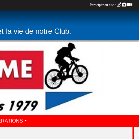
Participer au site :
t la vie de notre Club.
ERATIONS