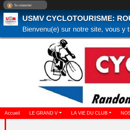
Panneau de gestion des cookies
Se connecter
USMV CYCLOTOURISME: ROUTE
Bienvenu(e) sur notre site, vous y t
Accueil
LE GRAND V
LA VIE DU CLUB
NOS