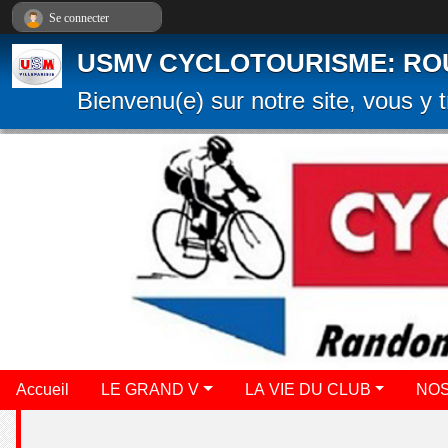
Panneau de gestion des cookies
Se connecter
USMV CYCLOTOURISME: ROUTE
Bienvenu(e) sur notre site, vous y t
Accueil
LE GRAND V
LA VIE DU CLUB
NOS