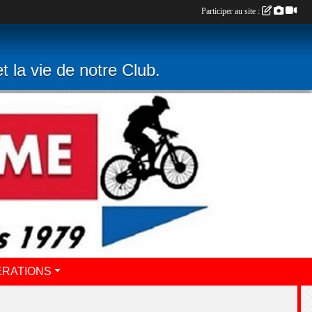
Participer au site :
t la vie de notre Club.
ERATIONS