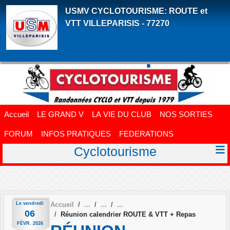
Panneau de gestion des cookies
USMV CYCLOTOURISME: ROUTE et
VTT VILLEPARISIS - 77270
Accueil
LE GRAND V
LA VIE DU CLUB
NOS SORTIES
FORUM
INFOS PRATIQUES
FEDERATIONS
Cyclotourisme
Le
vendredi
Accueil
06
Réunion calendrier ROUTE & VTT + Repas
FÉVR.
2026