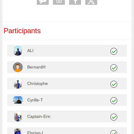
Participants
ALI
BernardH
Christophe
Cyrille-T
Captain-Eric
Florian-I