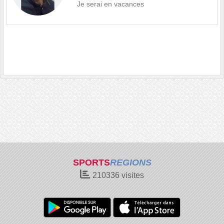
Je serai en vacances
SPORTS
REGIONS
210336
visites