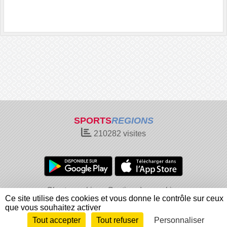
SPORTS
REGIONS
210282
visites
Charte cookies
Gestion des cookies
Ce site utilise des cookies et vous donne le contrôle sur ceux
Informations légales
Signaler un contenu inapproprié
que vous souhaitez activer
Tout accepter
Tout refuser
Personnaliser
Envie de participer ?
Connexion