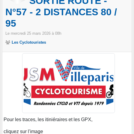
SORTIE ROUTE -
N°57 - 2 DISTANCES 80 /
95
Le
mercredi
25
mars
2026
à 08h
Les Cyclotouristes
Pour les traces, les itiniéraires et les GPX,
cliquez sur l'image