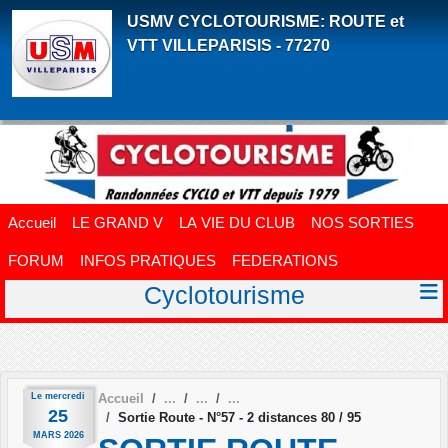
Panneau de gestion des cookies
USMV CYCLOTOURISME: ROUTE et
VTT VILLEPARISIS - 77270
Accueil
LE GRAND V
LA VIE DU CLUB
NOS SORTIES
FORUM
INFOS PRATIQUES
FEDERATIONS
Cyclotourisme
Le
mercredi
Accueil
25
Sortie Route - N°57 - 2 distances 80 / 95
MARS
2026