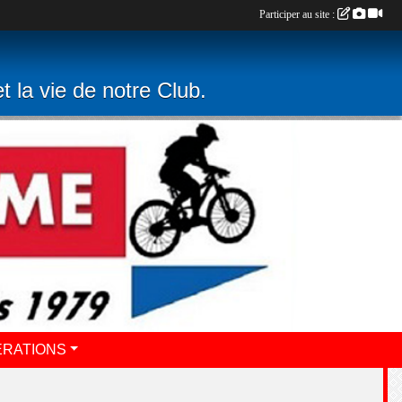
Participer au site :
t la vie de notre Club.
ERATIONS