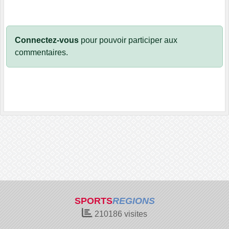
Connectez-vous
pour pouvoir participer aux
commentaires.
SPORTS
REGIONS
210186
visites