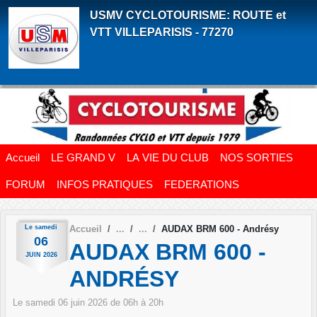
Panneau de gestion des cookies
USMV CYCLOTOURISME: ROUTE et
VTT VILLEPARISIS - 77270
Accueil
LE GRAND V
LA VIE DU CLUB
NOS SORTIES
FORUM
INFOS PRATIQUES
FEDERATIONS
Le
samedi
Accueil
AUDAX BRM 600 - Andrésy
06
AUDAX BRM 600 -
JUIN
2026
ANDRÉSY
Le
samedi
06
juin
2026
de 06h à 20h