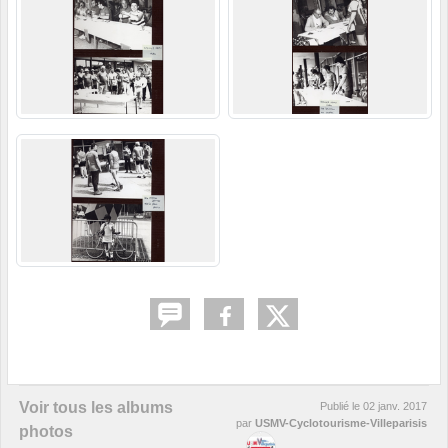
Voir tous les albums
Publié le
02 janv. 2017
par
USMV-Cyclotourisme-Villeparisis
photos