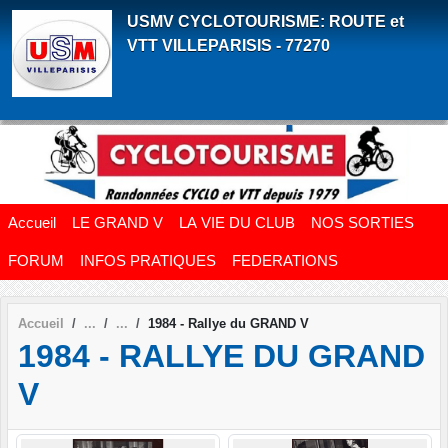
Panneau de gestion des cookies
USMV CYCLOTOURISME: ROUTE et
VTT VILLEPARISIS - 77270
Accueil
LE GRAND V
LA VIE DU CLUB
NOS SORTIES
FORUM
INFOS PRATIQUES
FEDERATIONS
Accueil
1984 - Rallye du GRAND V
1984 - RALLYE DU GRAND
V