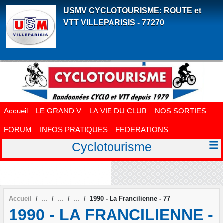
Panneau de gestion des cookies
USMV CYCLOTOURISME: ROUTE et
VTT VILLEPARISIS - 77270
Accueil
LE GRAND V
LA VIE DU CLUB
NOS SORTIES
FORUM
INFOS PRATIQUES
FEDERATIONS
Cyclotourisme
Accueil
1990 - La Francilienne - 77
1990 - LA FRANCILIENNE -