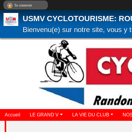
Panneau de gestion des cookies
Se connecter
USMV CYCLOTOURISME: ROUTE
Bienvenu(e) sur notre site, vous y t
Accueil
LE GRAND V
LA VIE DU CLUB
NOS