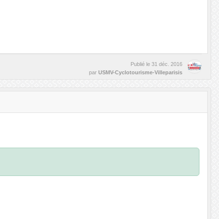
Publié le
31 déc. 2016
par
USMV-Cyclotourisme-Villeparisis