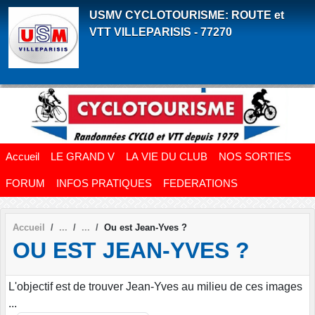
Panneau de gestion des cookies
USMV CYCLOTOURISME: ROUTE et
VTT VILLEPARISIS - 77270
Accueil
LE GRAND V
LA VIE DU CLUB
NOS SORTIES
FORUM
INFOS PRATIQUES
FEDERATIONS
Accueil
Ou est Jean-Yves ?
OU EST JEAN-YVES ?
L'objectif est de trouver Jean-Yves au milieu de ces images
...