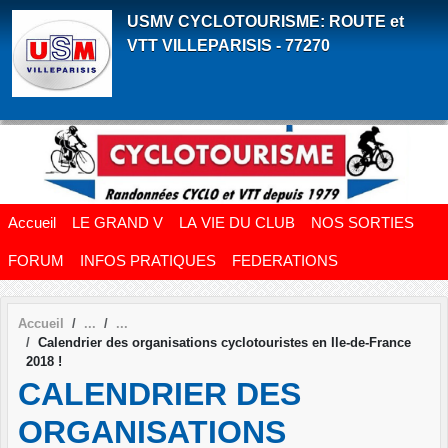
Panneau de gestion des cookies
USMV CYCLOTOURISME: ROUTE et
VTT VILLEPARISIS - 77270
Accueil
LE GRAND V
LA VIE DU CLUB
NOS SORTIES
FORUM
INFOS PRATIQUES
FEDERATIONS
Accueil
Calendrier des organisations cyclotouristes en Ile-de-France
2018 !
CALENDRIER DES
ORGANISATIONS