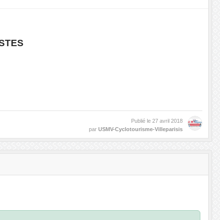
ISTES
Publié le
27 avril 2018
par
USMV-Cyclotourisme-Villeparisis