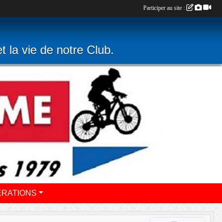
Participer au site :
t la vie de notre Club.
ERATIONS