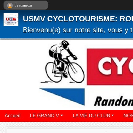
Panneau de gestion des cookies
Se connecter
USMV CYCLOTOURISME: ROUTE
Bienvenu(e) sur notre site, vous y t
Accueil
LE GRAND V
LA VIE DU CLUB
NOS